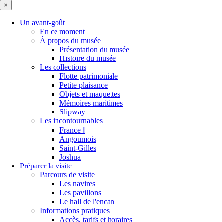
×
Un avant-goût
En ce moment
À propos du musée
Présentation du musée
Histoire du musée
Les collections
Flotte patrimoniale
Petite plaisance
Objets et maquettes
Mémoires maritimes
Slipway
Les incontournables
France Ⅰ
Angoumois
Saint-Gilles
Joshua
Préparer la visite
Parcours de visite
Les navires
Les pavillons
Le hall de l'encan
Informations pratiques
Accès, tarifs et horaires