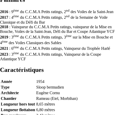
ème
nd
2016
: 9
du C.C.M.A Petits ratings, 2
des Voiles de la Saint-Jean
ème
nd
2017
: 4
du C.C.M.A Petits ratings, 2
de la Semaine de Voile
Classique et du Défi du Bar
2018
: Vainqueur du C.C.M.A Petits ratings, vainqueur de la Mise en
Bouche, Voiles de la Saint-Jean, Défi du Bar et Coupe Atlantique YCF
ème
ème
2019
: 3
du C.C.M.A Petits ratings, 3
sur la Mise en Bouche et
ème
4
des Voiles Classiques des Sables
ème
2021
: 6
du C.C.M.A Petits ratings, Vainqueur du Trophée Harlé
ème
2023
: 3
du C.C.M.A Petits ratings, Vainqueur de la Coupe
Atlantique YCF
Caractéristiques
Année
1954
Type
Sloop bermudien
Architecte
Eugène Cornu
Chantier
Rameau (Etel, Morbihan)
Longueur hors tout
8,65 mètres
Longueur flottaison
6,80 mètres