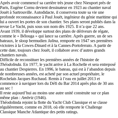
Après avoir commencé sa carrière très jeune chez Nieuport près de
Paris, Eugène Cornu devient dessinateur en 1923 au chantier naval
Jouët à Sartrouville. Autodidacte, il conservera toute sa vie une
profonde reconnaissance à Paul Jouët, ingénieur du génie maritime qui
lui a ouvert les portes de son chantier. Ses plans seront publiés dans la
revue Le Yacht, puis sous son nom dès 1925. Il n’a que 22 ans.
Avant 1939, il développe surtout des plans de dériveurs de régate,
comme le « Bélouga » qui lance sa carrière. Après guerre, un de ses
bateaux, le sloop bermudien
Jalina
, remporte en 1947 ses premières
victoires à la Cowes-Dinard et à la Cannes-Portoferraio. A partir de
cette date, toujours chez Jouët, il collabore avec d’autres grands
chantiers navals.
Difficile de reconstituer les premières années de l'histoire de
Théodolinda
. En 1977, le yacht arrive à La Rochelle et sera entreposé
au chantier Despierres. En 1996, le bateau, qui est à l’abandon depuis
de nombreuses années, est acheté par son actuel propriétaire, le
Rochelais Jacques Ruchaud. Remis à l’eau en juillet 2013 et
commence à naviguer lors du Défi du Bar 2014 après plus de 30 ans
au sec !
Il reste aujourd’hui au moins une autre unité construite sur ce plan
même plan :
Ambriz
(1946).
Théodolinda rejoint la flotte du Yacht Club Classique et se classe
régulièrement, comme en 2018, où elle remporte le Challenge
Classique Manche Atlantique des petits ratings.