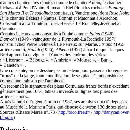
d'autres chantiers très réputés comme le chantier Aubin, le chantier
Pichavant à Pont l'Abbé, Rameau à Etel (dont les rochelais
Panurge
,
San Marco II
et
Theodolinda
sont issus), Vandernotte (dont
Rose Noire
II
) le chantier Béziers à Nantes, Bonnin et Matonnat à Arcachon,
Constantini à La Trinité sur mer, Hervé à La Rochelle, Jezequel à
Carantec...
Certains bateaux sont construits à l'unité comme
Jalina
(1946),
Danycan
(1949 - vainqueur de la Plymouth-La Rochelle 1957)
construit chez Pierre Delmez à Le Perreux sur Marne,
Striana
(1955
arrière canoë),
Hallali
(1956),
Albena
(1957) à bord duquel Jacques
Brel apprend à naviguer... D'autres deviendront des séries
: « Licorne », « Bélouga », « Ambriz », « Mousse », « Bar »,
« Caneton »...
Une constante, on ne dessine pas un bateau pour passer au travers des
"trous" de la jauge, toute modification de ses plans étant considérée
comme une trahison par l'architecte.
On reconnaît la signature des plans Cornu aux francs bords n'excédant
généralement pas 10 %, tableau inversés ou lignes très pures des
arrières canoës...
Après la mort d'Eugène Cornu en 1987, ses archives ont été déposées
au Musée de la Marine à Paris, qui dispose d'environ 130 de ses plans.
Sources :Chasse Marée n°173 /
http://oico.free.fr/
/
http://danycan.over-
blog.fr/
)
Palmarès