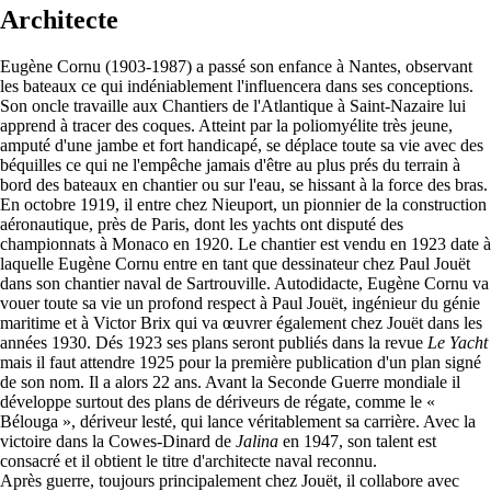
Architecte
Eugène Cornu (1903-1987) a passé son enfance à Nantes, observant
les bateaux ce qui indéniablement l'influencera dans ses conceptions.
Son oncle travaille aux Chantiers de l'Atlantique à Saint-Nazaire lui
apprend à tracer des coques. Atteint par la poliomyélite très jeune,
amputé d'une jambe et fort handicapé, se déplace toute sa vie avec des
béquilles ce qui ne l'empêche jamais d'être au plus prés du terrain à
bord des bateaux en chantier ou sur l'eau, se hissant à la force des bras.
En octobre 1919, il entre chez Nieuport, un pionnier de la construction
aéronautique, près de Paris, dont les yachts ont disputé des
championnats à Monaco en 1920. Le chantier est vendu en 1923 date à
laquelle Eugène Cornu entre en tant que dessinateur chez Paul Jouët
dans son chantier naval de Sartrouville. Autodidacte, Eugène Cornu va
vouer toute sa vie un profond respect à Paul Jouët, ingénieur du génie
maritime et à Victor Brix qui va œuvrer également chez Jouët dans les
années 1930. Dés 1923 ses plans seront publiés dans la revue
Le Yacht
mais il faut attendre 1925 pour la première publication d'un plan signé
de son nom. Il a alors 22 ans. Avant la Seconde Guerre mondiale il
développe surtout des plans de dériveurs de régate, comme le «
Bélouga », dériveur lesté, qui lance véritablement sa carrière. Avec la
victoire dans la Cowes-Dinard de
Jalina
en 1947, son talent est
consacré et il obtient le titre d'architecte naval reconnu.
Après guerre, toujours principalement chez Jouët, il collabore avec