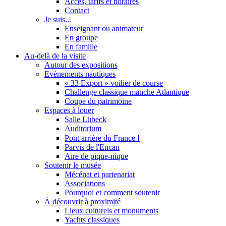
Accès, tarifs et horaires
Contact
Je suis...
Enseignant ou animateur
En groupe
En famille
Au-delà de la visite
Autour des expositions
Evénements nautiques
« 33 Export » voilier de course
Challenge classique manche Atlantique
Coupe du patrimoine
Espaces à louer
Salle Lübeck
Auditorium
Pont arrière du France Ⅰ
Parvis de l'Encan
Aire de pique-nique
Soutenir le musée
Mécénat et partenariat
Associations
Pourquoi et comment soutenir
À découvrir à proximité
Lieux culturels et monuments
Yachts classiques