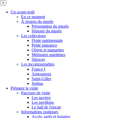
×
Un avant-goût
En ce moment
À propos du musée
Présentation du musée
Histoire du musée
Les collections
Flotte patrimoniale
Petite plaisance
Objets et maquettes
Mémoires maritimes
Slipway
Les incontournables
France Ⅰ
Angoumois
Saint-Gilles
Joshua
Préparer la visite
Parcours de visite
Les navires
Les pavillons
Le hall de l'encan
Informations pratiques
Accès, tarifs et horaires