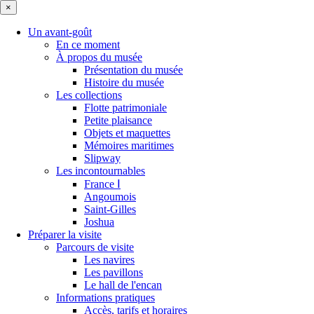
×
Un avant-goût
En ce moment
À propos du musée
Présentation du musée
Histoire du musée
Les collections
Flotte patrimoniale
Petite plaisance
Objets et maquettes
Mémoires maritimes
Slipway
Les incontournables
France Ⅰ
Angoumois
Saint-Gilles
Joshua
Préparer la visite
Parcours de visite
Les navires
Les pavillons
Le hall de l'encan
Informations pratiques
Accès, tarifs et horaires