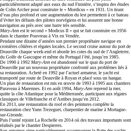
particulièrement adapté aux eaux du sud Finistère, s’inspira des études
de Colin Archer pour construire le « Mordicus » en 1931. Un tirant
d’eau plus profond et une augmentation du lest permettent à ce bateau
d’éviter les défauts des pilotes norvégiens et lui assurent une bonne
navigation au près avec une barre très sensible.
Mary-Ann
est le second « Modicus II » qui se fait construire en 1956
dans le chantier Pouvreau à Vix en Vendée.
Pendant une dizaine d’années son premier propriétaire navigue en
croisières côtières et régates locales. Le second croise autour du port de
Deauville chaque week-end et aborde les cotes du sud de l’Angleterre,
du Golfe de Gascogne et même du Portugal l’été, jusqu’en 1985.
De 1990 à 1992
Mary-Ann
est abandonné sur le quai du port de
Deauville par un nouveau propriétaire confronté aux problèmes liés à
sa restauration. Acheté en 1992 par l’actuel armateur, le yacht est
transporté par route de Deauville à Royan et placé sous un hangar.
Un plan de restauration est mis en œuvre de 1993 à 1995 aux chantiers
Paraveau à Marennes. Et en août 1994,
Mary-Ann
reprend la mer,
quitte la côte Atlantique pour la Méditerranée, participant aux régates
classiques de Villefranche et d’Antibes jusqu’en 2012.
En 2013, une restauration du roof et des peintures complète la
restauration chez Yann Trezeguet, charpentier de marine à Mortagne-
sur-Gironde.
Puis l’unité rejoint La Rochelle en 2014 où des travaux importants sont
réalisés par le chantier Despierres.
Son armateur aime particulièrement accompagner la flotte des yachts