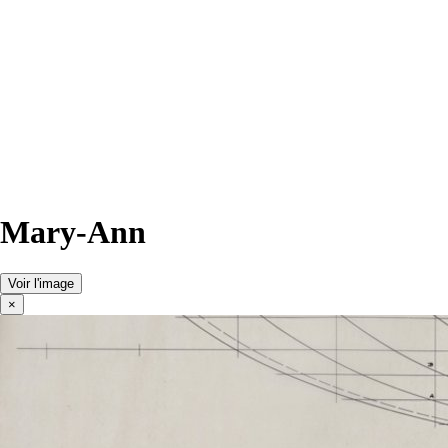
Mary-Ann
Voir l'image
×