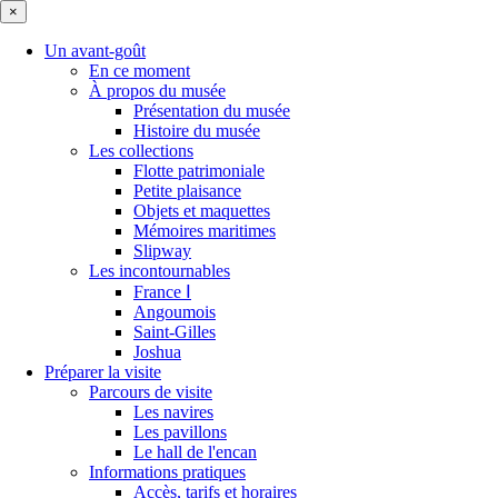
×
Un avant-goût
En ce moment
À propos du musée
Présentation du musée
Histoire du musée
Les collections
Flotte patrimoniale
Petite plaisance
Objets et maquettes
Mémoires maritimes
Slipway
Les incontournables
France Ⅰ
Angoumois
Saint-Gilles
Joshua
Préparer la visite
Parcours de visite
Les navires
Les pavillons
Le hall de l'encan
Informations pratiques
Accès, tarifs et horaires