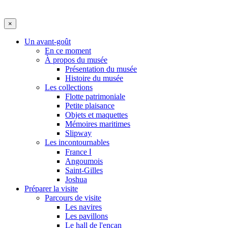
×
Un avant-goût
En ce moment
À propos du musée
Présentation du musée
Histoire du musée
Les collections
Flotte patrimoniale
Petite plaisance
Objets et maquettes
Mémoires maritimes
Slipway
Les incontournables
France Ⅰ
Angoumois
Saint-Gilles
Joshua
Préparer la visite
Parcours de visite
Les navires
Les pavillons
Le hall de l'encan