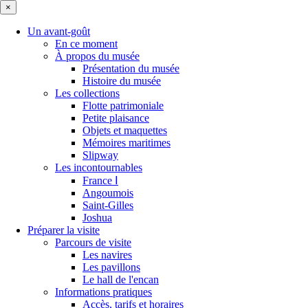
×
Un avant-goût
En ce moment
À propos du musée
Présentation du musée
Histoire du musée
Les collections
Flotte patrimoniale
Petite plaisance
Objets et maquettes
Mémoires maritimes
Slipway
Les incontournables
France Ⅰ
Angoumois
Saint-Gilles
Joshua
Préparer la visite
Parcours de visite
Les navires
Les pavillons
Le hall de l'encan
Informations pratiques
Accès, tarifs et horaires