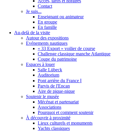
Accès, tarifs et horaires
Contact
Je suis...
Enseignant ou animateur
En groupe
En famille
Au-delà de la visite
Autour des expositions
Evénements nautiques
« 33 Export » voilier de course
Challenge classique manche Atlantique
Coupe du patrimoine
Espaces à louer
Salle Lübeck
Auditorium
Pont arrière du France Ⅰ
Parvis de l'Encan
Aire de pique-nique
Soutenir le musée
Mécénat et partenariat
Associations
Pourquoi et comment soutenir
À découvrir à proximité
Lieux culturels et monuments
Yachts classiques