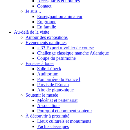
Accès, tarifs et horaires
Contact
Je suis...
Enseignant ou animateur
En groupe
En famille
Au-delà de la visite
Autour des expositions
Evénements nautiques
« 33 Export » voilier de course
Challenge classique manche Atlantique
Coupe du patrimoine
Espaces à louer
Salle Lübeck
Auditorium
Pont arrière du France Ⅰ
Parvis de l'Encan
Aire de pique-nique
Soutenir le musée
Mécénat et partenariat
Associations
Pourquoi et comment soutenir
À découvrir à proximité
Lieux culturels et monuments
Yachts classiques