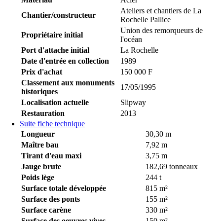
Ateliers et chantiers de La
Chantier/constructeur
Rochelle Pallice
Union des remorqueurs de
Propriétaire initial
l'océan
Port d'attache initial
La Rochelle
Date d'entrée en collection
1989
Prix d'achat
150 000 F
Classement aux monuments
17/05/1995
historiques
Localisation actuelle
Slipway
Restauration
2013
Suite fiche technique
Longueur
30,30 m
Maître bau
7,92 m
Tirant d'eau maxi
3,75 m
Jauge brute
182,69 tonneaux
Poids lège
244 t
Surface totale développée
815 m²
Surface des ponts
155 m²
Surface carène
330 m²
Surface des oeuvres vives
150 m²