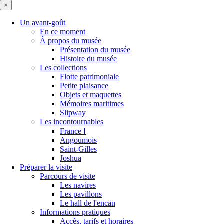
×
Un avant-goût
En ce moment
À propos du musée
Présentation du musée
Histoire du musée
Les collections
Flotte patrimoniale
Petite plaisance
Objets et maquettes
Mémoires maritimes
Slipway
Les incontournables
France Ⅰ
Angoumois
Saint-Gilles
Joshua
Préparer la visite
Parcours de visite
Les navires
Les pavillons
Le hall de l'encan
Informations pratiques
Accès, tarifs et horaires