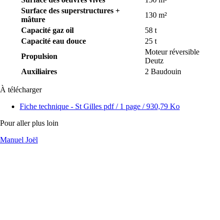
Surface des superstructures +
130 m²
mâture
Capacité gaz oil
58 t
Capacité eau douce
25 t
Moteur réversible
Propulsion
Deutz
Auxiliaires
2 Baudouin
À télécharger
Fiche technique - St Gilles
pdf
/ 1 page / 930,79 Ko
Pour aller plus loin
Manuel Joël