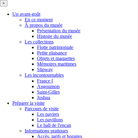
×
Un avant-goût
En ce moment
À propos du musée
Présentation du musée
Histoire du musée
Les collections
Flotte patrimoniale
Petite plaisance
Objets et maquettes
Mémoires maritimes
Slipway
Les incontournables
France Ⅰ
Angoumois
Saint-Gilles
Joshua
Préparer la visite
Parcours de visite
Les navires
Les pavillons
Le hall de l'encan
Informations pratiques
Accès, tarifs et horaires