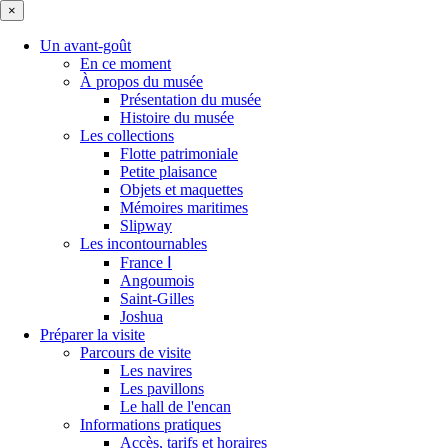
×
Un avant-goût
En ce moment
À propos du musée
Présentation du musée
Histoire du musée
Les collections
Flotte patrimoniale
Petite plaisance
Objets et maquettes
Mémoires maritimes
Slipway
Les incontournables
France Ⅰ
Angoumois
Saint-Gilles
Joshua
Préparer la visite
Parcours de visite
Les navires
Les pavillons
Le hall de l'encan
Informations pratiques
Accès, tarifs et horaires