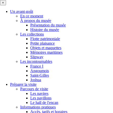
×
Un avant-goût
En ce moment
À propos du musée
Présentation du musée
Histoire du musée
Les collections
Flotte patrimoniale
Petite plaisance
Objets et maquettes
Mémoires maritimes
Slipway
Les incontournables
France Ⅰ
Angoumois
Saint-Gilles
Joshua
Préparer la visite
Parcours de visite
Les navires
Les pavillons
Le hall de l'encan
Informations pratiques
Accès, tarifs et horaires