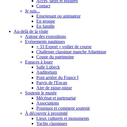
Accès, tarifs et horaires
Contact
Je suis...
Enseignant ou animateur
En groupe
En famille
Au-delà de la visite
Autour des expositions
Evénements nautiques
« 33 Export » voilier de course
Challenge classique manche Atlantique
Coupe du patrimoine
Espaces à louer
Salle Lübeck
Auditorium
Pont arrière du France Ⅰ
Parvis de l'Encan
Aire de pique-nique
Soutenir le musée
Mécénat et partenariat
Associations
Pourquoi et comment soutenir
À découvrir à proximité
Lieux culturels et monuments
Yachts classiques