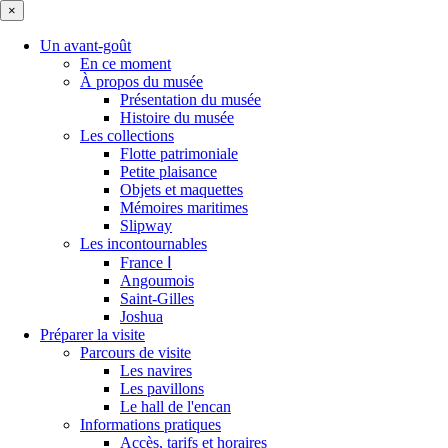
×
Un avant-goût
En ce moment
À propos du musée
Présentation du musée
Histoire du musée
Les collections
Flotte patrimoniale
Petite plaisance
Objets et maquettes
Mémoires maritimes
Slipway
Les incontournables
France Ⅰ
Angoumois
Saint-Gilles
Joshua
Préparer la visite
Parcours de visite
Les navires
Les pavillons
Le hall de l'encan
Informations pratiques
Accès, tarifs et horaires