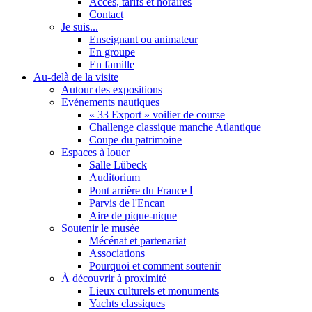
Accès, tarifs et horaires
Contact
Je suis...
Enseignant ou animateur
En groupe
En famille
Au-delà de la visite
Autour des expositions
Evénements nautiques
« 33 Export » voilier de course
Challenge classique manche Atlantique
Coupe du patrimoine
Espaces à louer
Salle Lübeck
Auditorium
Pont arrière du France Ⅰ
Parvis de l'Encan
Aire de pique-nique
Soutenir le musée
Mécénat et partenariat
Associations
Pourquoi et comment soutenir
À découvrir à proximité
Lieux culturels et monuments
Yachts classiques