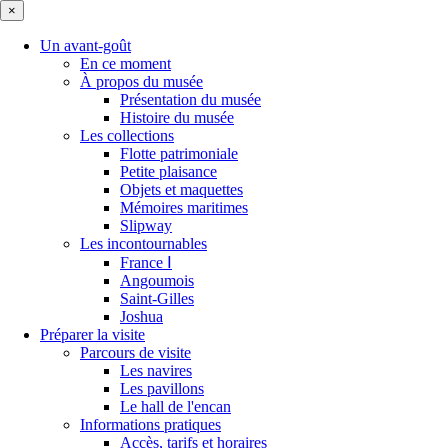
×
Un avant-goût
En ce moment
À propos du musée
Présentation du musée
Histoire du musée
Les collections
Flotte patrimoniale
Petite plaisance
Objets et maquettes
Mémoires maritimes
Slipway
Les incontournables
France Ⅰ
Angoumois
Saint-Gilles
Joshua
Préparer la visite
Parcours de visite
Les navires
Les pavillons
Le hall de l'encan
Informations pratiques
Accès, tarifs et horaires