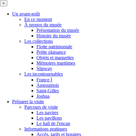
×
Un avant-goût
En ce moment
À propos du musée
Présentation du musée
Histoire du musée
Les collections
Flotte patrimoniale
Petite plaisance
Objets et maquettes
Mémoires maritimes
Slipway
Les incontournables
France Ⅰ
Angoumois
Saint-Gilles
Joshua
Préparer la visite
Parcours de visite
Les navires
Les pavillons
Le hall de l'encan
Informations pratiques
Accès, tarifs et horaires