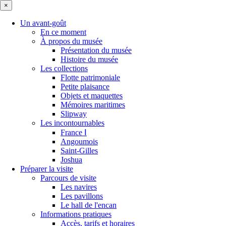
×
Un avant-goût
En ce moment
À propos du musée
Présentation du musée
Histoire du musée
Les collections
Flotte patrimoniale
Petite plaisance
Objets et maquettes
Mémoires maritimes
Slipway
Les incontournables
France Ⅰ
Angoumois
Saint-Gilles
Joshua
Préparer la visite
Parcours de visite
Les navires
Les pavillons
Le hall de l'encan
Informations pratiques
Accès, tarifs et horaires