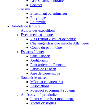
Accès, tarifs et horaires
Contact
Je suis...
Enseignant ou animateur
En groupe
En famille
Au-delà de la visite
Autour des expositions
Evénements nautiques
« 33 Export » voilier de course
Challenge classique manche Atlantique
Coupe du patrimoine
Espaces à louer
Salle Lübeck
Auditorium
Pont arrière du France Ⅰ
Parvis de l'Encan
Aire de pique-nique
Soutenir le musée
Mécénat et partenariat
Associations
Pourquoi et comment soutenir
À découvrir à proximité
Lieux culturels et monuments
Yachts classiques