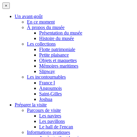
×
Un avant-goût
En ce moment
À propos du musée
Présentation du musée
Histoire du musée
Les collections
Flotte patrimoniale
Petite plaisance
Objets et maquettes
Mémoires maritimes
Slipway
Les incontournables
France Ⅰ
Angoumois
Saint-Gilles
Joshua
Préparer la visite
Parcours de visite
Les navires
Les pavillons
Le hall de l'encan
Informations pratiques